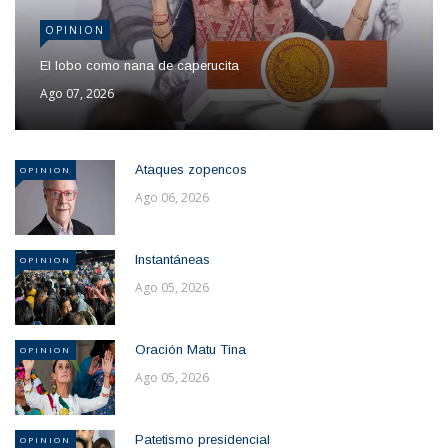
OPINION
El lobo como nana de caperucita
Ago 07, 2026
Ataques zopencos
OPINION
Ago 06, 2026
Instantáneas
OPINION
Ago 05, 2026
Oración Matu Tina
OPINION
Ago 05, 2026
Patetismo presidencial
OPINION