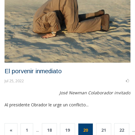
El porvenir inmediato
Jul 25, 2022
José Newman Colaborador invitado
Al presidente Obrador le urge un conflicto...
«
1
...
18
19
20
21
22
...