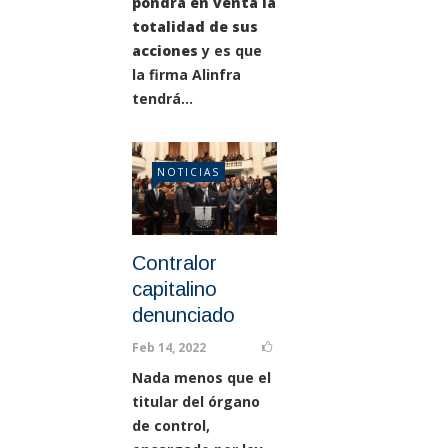
pondrá en venta la
totalidad de sus
acciones
y es que
la firma Alinfra
tendrá...
NOTICIAS
Contralor
capitalino
denunciado
Feb 14, 2022
Nada menos que el
titular del órgano
de control,