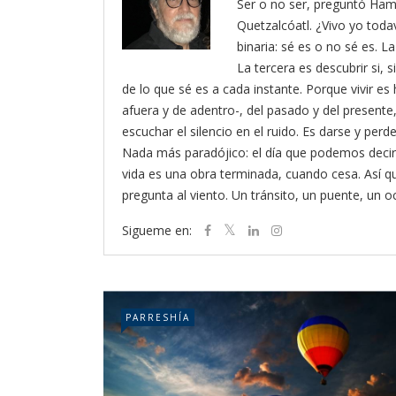
Ser o no ser, preguntó Ham
Quetzalcóatl. ¿Vivo yo toda
binaria: sé es o no sé es. L
La tercera es descubrir si, 
de lo que sé es a cada instante. Porque vivir es 
afuera y de adentro-, del pasado y del presente, 
escuchar el silencio en el ruido. Es darse y pe
Nada más paradójico: el día que podemos decir
vida es una obra terminada, cuando cesa. Así 
pregunta al viento. Un tránsito, un puente, un 
Sigueme en:
PARRESHÍA