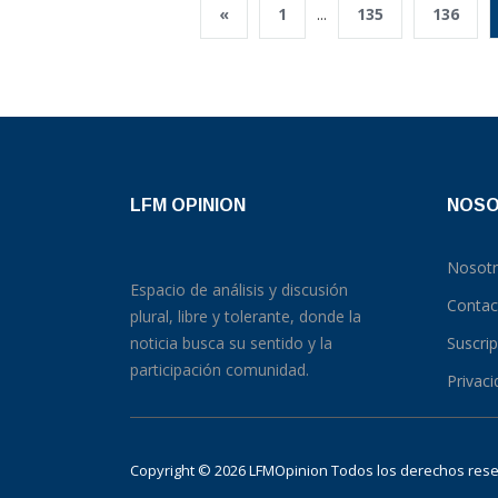
«
1
...
135
136
LFM OPINION
NOS
Nosot
Espacio de análisis y discusión
Contac
plural, libre y tolerante, donde la
noticia busca su sentido y la
Suscri
participación comunidad.
Privac
Copyright © 2026 LFMOpinion Todos los derechos re