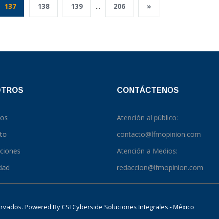
137
138
139
...
206
»
OTROS
CONTÁCTENOS
ros
Atención al público:
to
contacto@lfmopinion.com
pciones
Atención a Medios:
idad
redaccion@lfmopinion.com
servados. Powered By
CSI Cyberside Soluciones Integrales - México