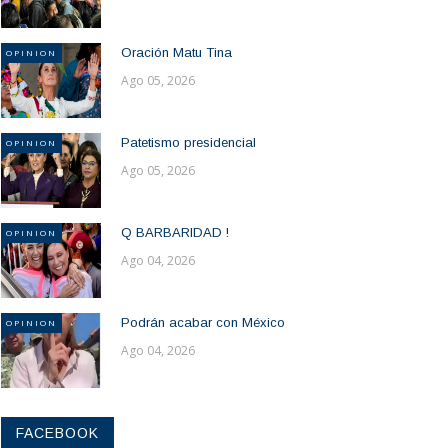
Oración Matu Tina
OPINION
Ago 05, 2026
Patetismo presidencial
OPINION
Ago 05, 2026
Q BARBARIDAD !
OPINION
Ago 04, 2026
Podrán acabar con México
OPINION
Ago 04, 2026
FACEBOOK