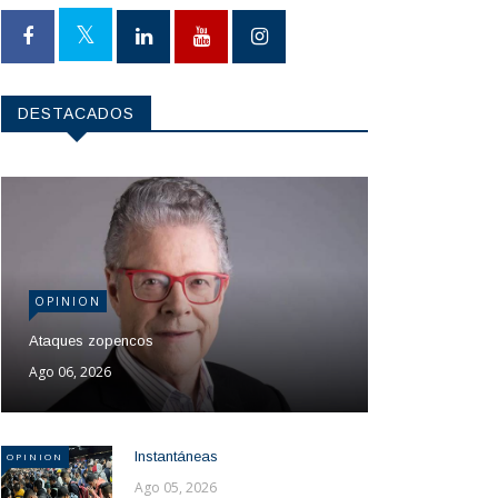
DESTACADOS
OPINION
Ataques zopencos
Ago 06, 2026
Instantáneas
OPINION
Ago 05, 2026