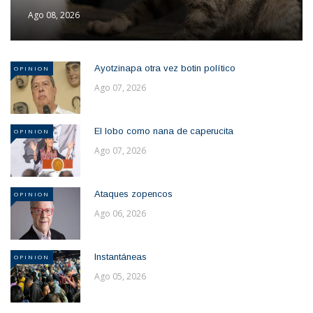
Ago 08, 2026
Ayotzinapa otra vez botin político
OPINION
Ago 07, 2026
El lobo como nana de caperucita
OPINION
Ago 07, 2026
Ataques zopencos
OPINION
Ago 06, 2026
Instantáneas
OPINION
Ago 05, 2026