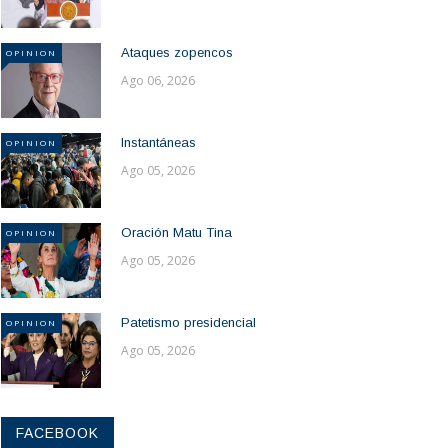
Ataques zopencos
OPINION
Ago 06, 2026
Instantáneas
OPINION
Ago 05, 2026
Oración Matu Tina
OPINION
Ago 05, 2026
Patetismo presidencial
OPINION
Ago 05, 2026
FACEBOOK