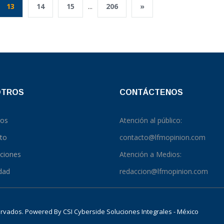
13
14
15
...
206
»
OTROS
CONTÁCTENOS
ros
Atención al público:
to
contacto@lfmopinion.com
pciones
Atención a Medios:
idad
redaccion@lfmopinion.com
servados. Powered By
CSI Cyberside Soluciones Integrales - México