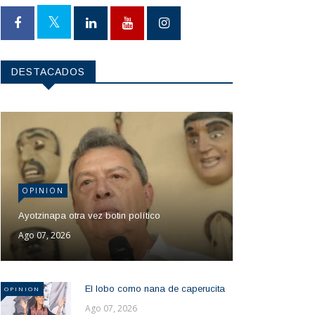
DESTACADOS
OPINION
Ayotzinapa otra vez botin político
Ago 07, 2026
El lobo como nana de caperucita
OPINION
Ago 07, 2026