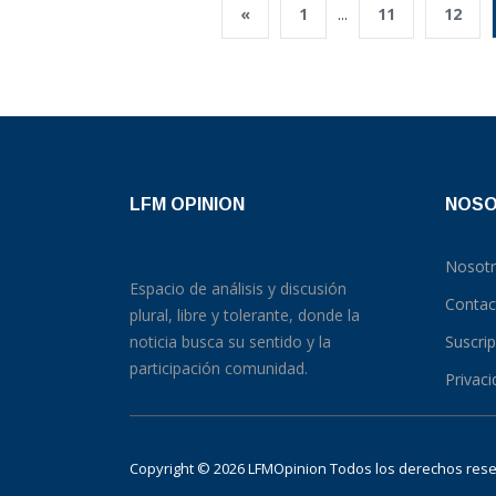
«
1
...
11
12
LFM OPINION
NOS
Nosot
Espacio de análisis y discusión
Contac
plural, libre y tolerante, donde la
noticia busca su sentido y la
Suscri
participación comunidad.
Privac
Copyright © 2026 LFMOpinion Todos los derechos re