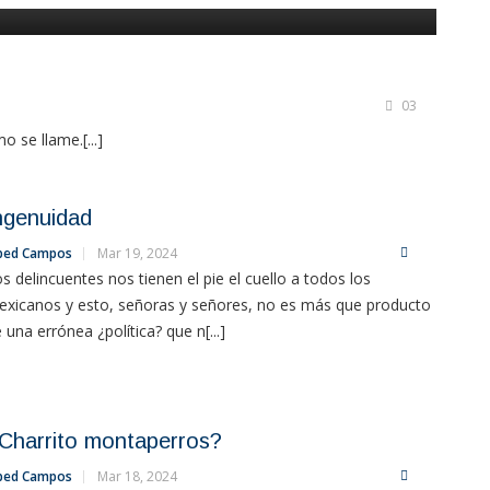
03
 se llame.[...]
ngenuidad
bed Campos
Mar 19, 2024
s delincuentes nos tienen el pie el cuello a todos los
xicanos y esto, señoras y señores, no es más que producto
 una errónea ¿política? que n[...]
Charrito montaperros?
bed Campos
Mar 18, 2024