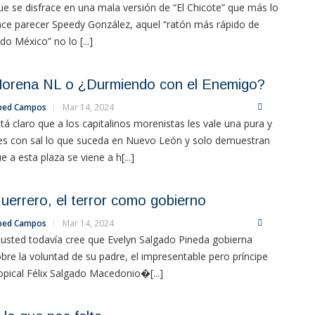
e se disfrace en una mala versión de “El Chicote” que más lo
ce parecer Speedy González, aquel “ratón más rápido de
do México” no lo [...]
orena NL o ¿Durmiendo con el Enemigo?
bed Campos
Mar 14, 2024
tá claro que a los capitalinos morenistas les vale una pura y
es con sal lo que suceda en Nuevo León y solo demuestran
e a esta plaza se viene a h[...]
uerrero, el terror como gobierno
bed Campos
Mar 14, 2024
usted todavía cree que Evelyn Salgado Pineda gobierna
bre la voluntad de su padre, el impresentable pero príncipe
opical Félix Salgado Macedonio�[...]