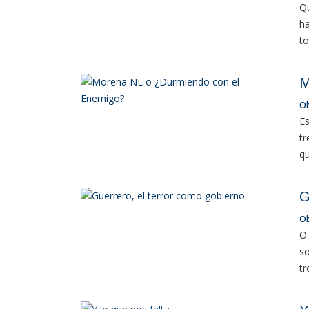
Qu
ha
to
M
O
Es
tr
qu
G
O
O 
so
tr