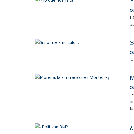
Y
O
Es
as
S
O
[..
M
O
“E
pr
Mé
¿