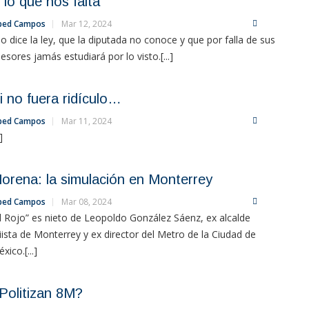
 lo que nos falta
bed Campos
Mar 12, 2024
o dice la ley, que la diputada no conoce y que por falla de sus
esores jamás estudiará por lo visto.[...]
i no fuera ridículo…
bed Campos
Mar 11, 2024
.]
orena: la simulación en Monterrey
bed Campos
Mar 08, 2024
l Rojo” es nieto de Leopoldo González Sáenz, ex alcalde
iista de Monterrey y ex director del Metro de la Ciudad de
xico.[...]
Politizan 8M?