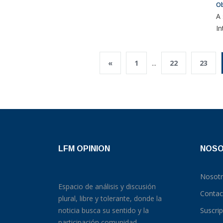
O
A 
In
«
1
...
22
23
LFM OPINION
NOS
Nosot
Espacio de análisis y discusión
Contac
plural, libre y tolerante, donde la
noticia busca su sentido y la
Suscri
participación comunidad.