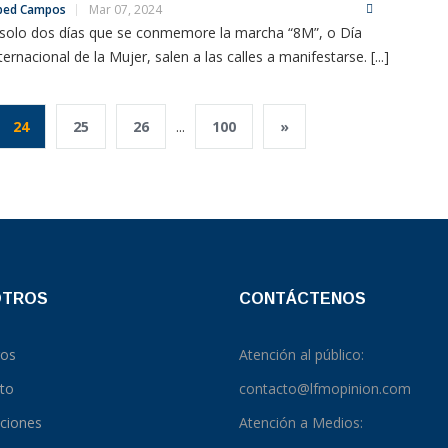
bed Campos
Mar 07, 2024
solo dos días que se conmemore la marcha “8M”, o Día
ternacional de la Mujer, salen a las calles a manifestarse. [...]
24
25
26
...
100
»
OTROS
CONTÁCTENOS
ros
Atención al público:
to
contacto@lfmopinion.com
pciones
Atención a Medios: