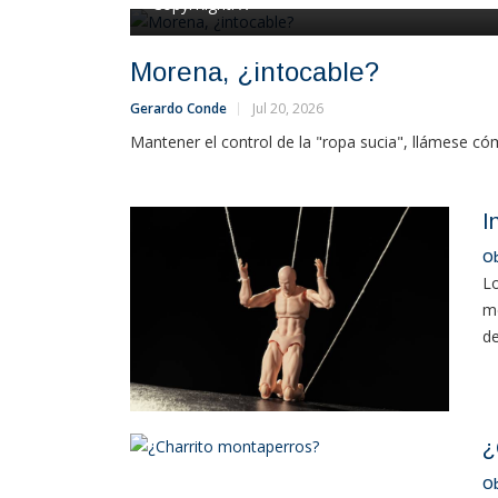
CopyrRight:
X
Morena, ¿intocable?
Gerardo Conde
Jul 20, 2026
Mantener el control de la "ropa sucia", llámese cómo
I
O
Lo
me
de
¿
O