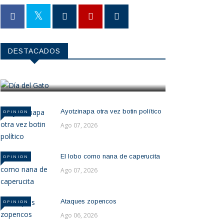
OPINION
DESTACADOS
Día del Gato
Ago 08, 2026
Ayotzinapa otra vez botin político
OPINION
Ago 07, 2026
El lobo como nana de caperucita
OPINION
Ago 07, 2026
Ataques zopencos
OPINION
Ago 06, 2026