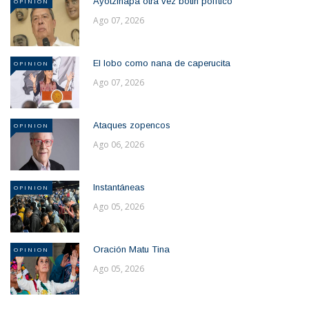
Ayotzinapa otra vez botin político
OPINION
Ago 07, 2026
El lobo como nana de caperucita
OPINION
Ago 07, 2026
Ataques zopencos
OPINION
Ago 06, 2026
Instantáneas
OPINION
Ago 05, 2026
Oración Matu Tina
OPINION
Ago 05, 2026