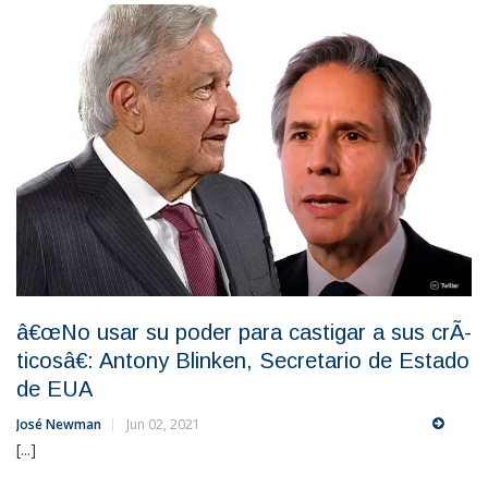
â€œNo usar su poder para castigar a sus crÃ­
ticosâ€: Antony Blinken, Secretario de Estado
de EUA
José Newman
Jun 02, 2021
[...]