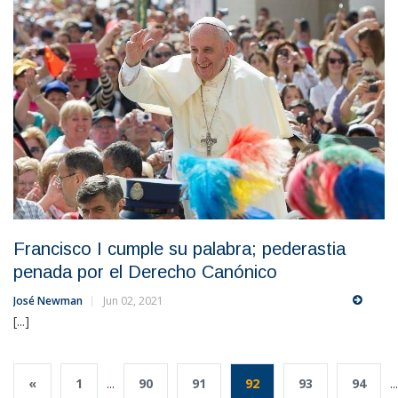
Francisco I cumple su palabra; pederastia
penada por el Derecho Canónico
José Newman
Jun 02, 2021
[...]
«
1
...
90
91
92
93
94
...