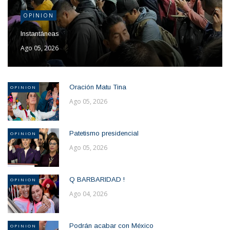
OPINION
Instantáneas
Ago 05, 2026
Oración Matu Tina
OPINION
Ago 05, 2026
Patetismo presidencial
OPINION
Ago 05, 2026
Q BARBARIDAD !
OPINION
Ago 04, 2026
Podrán acabar con México
OPINION