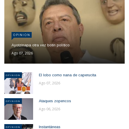
OPINION
Ayotzinapa otra vez botin político
Ago 07, 2026
El lobo como nana de caperucita
OPINION
Ago 07, 2026
Ataques zopencos
OPINION
Ago 06, 2026
Instantáneas
OPINION