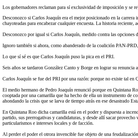
Los gobernadores reclaman para sí exclusividad de imposición y se reb
Desconozco si Carlos Joaquín era el mejor posicionado en la carrera 
chayoteadas para encabezar cualquier encuesta. La historia reciente, 
Desconozco por igual si Carlos Joaquín, medido contra las opciones de
Ignoro también si ahora, como abanderado de la coalición PAN-PRD, p
Lo que sí sé es que Carlos Joaquín puso la pica en el PRI.
Seis años se tardaron González Canto y Borge en lograr su renuncia al
Carlos Joaquín se fue del PRI por una razón: porque no existe tal en Q
El medio hermano de Pedro Joaquín renunció porque en Quintana Roo, 
cooptada por una camarilla que ha hecho de ella un instrumento de con
ahondando la crisis que se larva de tiempo atrás en ese desastrado Est
En Quintana Roo dicha camarilla está en el poder y dispuesta a incend
partido, sus prerrogativas y candidaturas, y desde allí sacar provecho
particularismos e intereses locales y de facción.
Al perder el poder el otrora invencible fue objeto de una feudalización