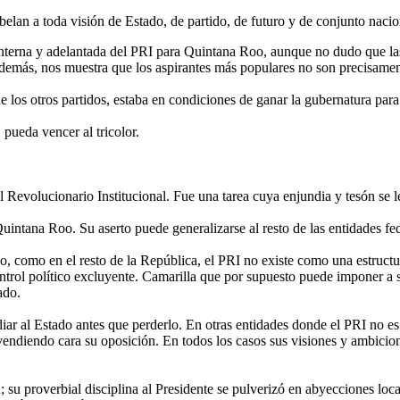
elan a toda visión de Estado, de partido, de futuro y de conjunto nacio
interna y adelantada del PRI para Quintana Roo, aunque no dudo que la
además, nos muestra que los aspirantes más populares no son precisamen
 los otros partidos, estaba en condiciones de ganar la gubernatura para
ueda vencer al tricolor.
 Revolucionario Institucional. Fue una tarea cuya enjundia y tesón se l
uintana Roo. Su aserto puede generalizarse al resto de las entidades fed
como en el resto de la República, el PRI no existe como una estructur
trol político excluyente. Camarilla que por supuesto puede imponer a s
ado.
iar al Estado antes que perderlo. En otras entidades donde el PRI no es 
 vendiendo cara su oposición. En todos los casos sus visiones y ambicio
; su proverbial disciplina al Presidente se pulverizó en abyecciones loc