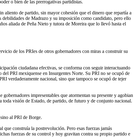
der o bien de las prerrogativas partidistas.
n aliento de partido, sin mayor cohesión que el dinero que repartía a
 debilidades de Madrazo y su imposición como candidato, pero ello
ños aliada de Peña Nieto y tutora de Moreira que lo llevó hasta el
vicio de los PRIes de otros gobernadores con miras a construir su
icipación ciudadana efectivas, se conforma con seguir interactuando
ro del PRI mexiquense en Insurgentes Norte. Su PRI no se ocupó de
n PRI verdaderamente nacional, sino que tampoco se ocupó de tejer
 de gobernadores impresentables que atormentan su presente y agobian
 toda visión de Estado, de partido, de futuro y de conjunto nacional.
 sino al PRI de Borge.
l que construía la postrevolución. Pero esas fuerzas jamás
chas fuerzas de su control y hoy gravitan contra su propio partido e