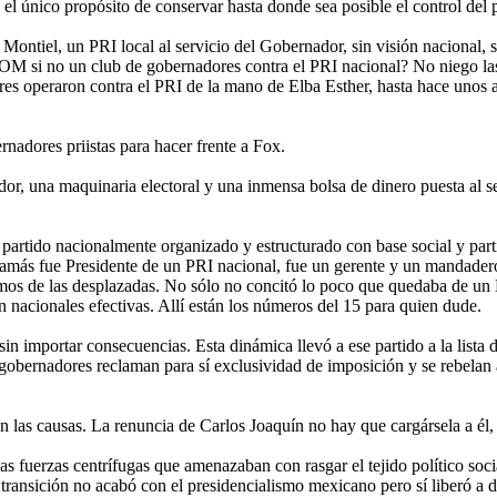
el único propósito de conservar hasta donde sea posible el control del po
ntiel, un PRI local al servicio del Gobernador, sin visión nacional, si
M si no un club de gobernadores contra el PRI nacional? No niego las
res operaron contra el PRI de la mano de Elba Esther, hasta hace unos a
dores priistas para hacer frente a Fox.
 una maquinaria electoral y una inmensa bolsa de dinero puesta al ser
 partido nacionalmente organizado y estructurado con base social y part
jamás fue Presidente de un PRI nacional, fue un gerente y un mandade
blemos de las desplazadas. No sólo no concitó lo poco que quedaba de u
n nacionales efectivas. Allí están los números del 15 para quien dude.
n importar consecuencias. Esta dinámica llevó a ese partido a la lista
gobernadores reclaman para sí exclusividad de imposición y se rebelan a
n las causas. La renuncia de Carlos Joaquín no hay que cargársela a él,
 fuerzas centrífugas que amenazaban con rasgar el tejido político socia
ransición no acabó con el presidencialismo mexicano pero sí liberó a di