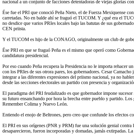
nacional a un conjunto de facciones detentadoras de viejas glorias con 
Ése fue el PRI que conoció Peña Nieto, el de Fuerza Mexiquense con Mo
carretadas. No en balde ahí se fraguó el TUCOM. Y ¿qué era el TUCO
no desdice que varios PRIes locales bajo las batutas de sus gobernado
CEN priista.
Y el TUCOM es hijo de la CONAGO, originalmente un club de goberna
Ése PRI en que se fraguó Peña es el mismo que operó como Gobernador,
candidatura presidencial.
Por eso cuando Peña recupera la Presidencia no le importa rehacer un
con los PRIes de sus otrora pares, los gobernadores. Cesar Camacho 
integrar a las diferentes expresiones del priismo nacional, ya no ha
desde las secciones electorales un partido con presencia y organizació
El paradigma del PRI feudalizado es que gobernador impone sucesor si
su futuro ensanchando por hora la brecha entre pueblo y partido. Los 
Remember Colima y Nuevo León.
Entiendo el enojo de Beltrones, pero creo que confunde los efectos co
El PRI en sus orígenes (PNR y PRM) fue una solución genial contra las
desaparecieron, fueron incorporadas y domadas, jamás extirpadas. La t