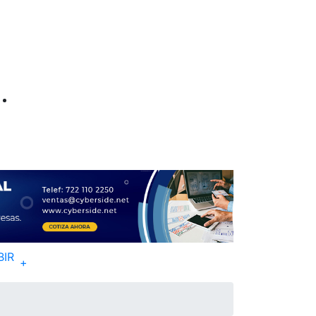
BIR
+