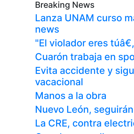
Breaking News
Lanza UNAM curso mas
news
"El violador eres túâ€
Cuarón trabaja en spot
Evita accidente y si
vacacional
Manos a la obra
Nuevo León, seguirán 
La CRE, contra electr