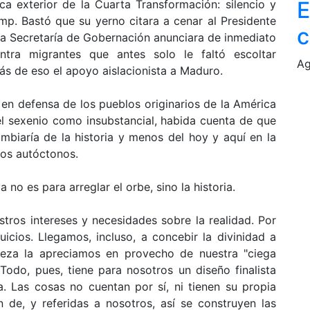
E
ca exterior de la Cuarta Transformación: silencio y
mp. Bastó que su yerno citara a cenar al Presidente
c
la Secretaría de Gobernación anunciara de inmediato
ontra migrantes que antes solo le faltó escoltar
Ag
s de eso el apoyo aislacionista a Maduro.
 en defensa de los pueblos originarios de la América
el sexenio como insubstancial, habida cuenta de que
mbiaría de la historia y menos del hoy y aquí en la
los autóctonos.
no es para arreglar el orbe, sino la historia.
ros intereses y necesidades sobre la realidad. Por
uicios. Llegamos, incluso, a concebir la divinidad a
leza la apreciamos en provecho de nuestra "ciega
 Todo, pues, tiene para nosotros un diseño finalista
a. Las cosas no cuentan por sí, ni tienen su propia
 de, y referidas a nosotros, así se construyen las