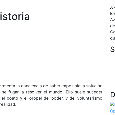
A 
istoria
lo
Az
de
Ca
qu
S
rmenta la conciencia de saber imposible la solución
se fugan a resolver el mundo. Ello suele suceder
D
el boato y el oropel del poder, y del voluntarismo
realidad.
Op