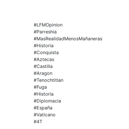
#LFMOpinion
#Parreshia
#MasRealidadMenosMañaneras
#Historia
#Conquista
#Aztecas
#Castilla
#Aragon
#Tenochtitlan
#Fuga
#Historia
#Diplomacia
#España
#Vaticano
#4T