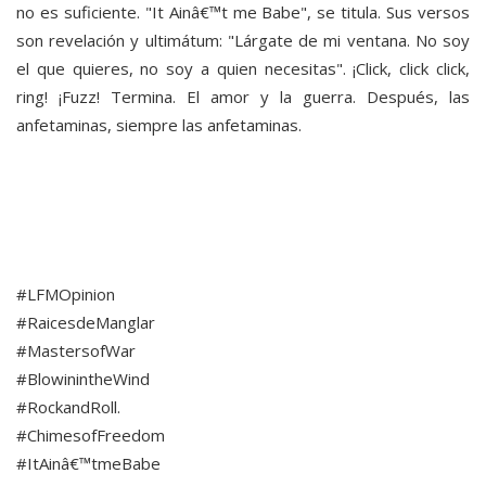
no es suficiente. "It Ainâ€™t me Babe", se titula. Sus versos
son revelación y ultimátum: "Lárgate de mi ventana. No soy
el que quieres, no soy a quien necesitas". ¡Click, click click,
ring! ¡Fuzz! Termina. El amor y la guerra. Después, las
anfetaminas, siempre las anfetaminas.
#LFMOpinion
#RaicesdeManglar
#MastersofWar
#BlowinintheWind
#RockandRoll.
#ChimesofFreedom
#ItAinâ€™tmeBabe