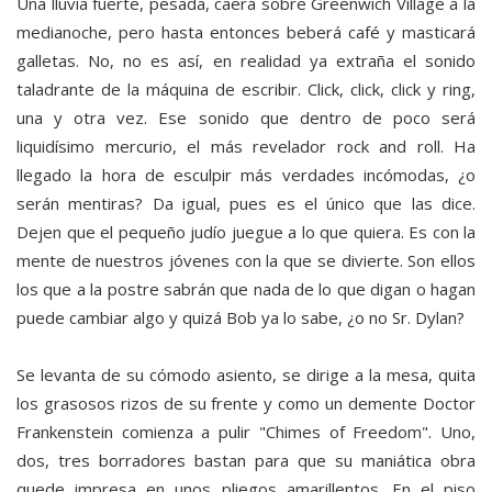
Una lluvia fuerte, pesada, caerá sobre Greenwich Village a la
medianoche, pero hasta entonces beberá café y masticará
galletas. No, no es así, en realidad ya extraña el sonido
taladrante de la máquina de escribir. Click, click, click y ring,
una y otra vez. Ese sonido que dentro de poco será
liquidísimo mercurio, el más revelador rock and roll. Ha
llegado la hora de esculpir más verdades incómodas, ¿o
serán mentiras? Da igual, pues es el único que las dice.
Dejen que el pequeño judío juegue a lo que quiera. Es con la
mente de nuestros jóvenes con la que se divierte. Son ellos
los que a la postre sabrán que nada de lo que digan o hagan
puede cambiar algo y quizá Bob ya lo sabe, ¿o no Sr. Dylan?
Se levanta de su cómodo asiento, se dirige a la mesa, quita
los grasosos rizos de su frente y como un demente Doctor
Frankenstein comienza a pulir "Chimes of Freedom". Uno,
dos, tres borradores bastan para que su maniática obra
quede impresa en unos pliegos amarillentos. En el piso