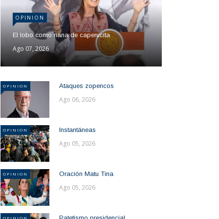
OPINION
El lobo como nana de caperucita
Ago 07, 2026
Ataques zopencos
OPINION
Ago 06, 2026
Instantáneas
OPINION
Ago 05, 2026
Oración Matu Tina
OPINION
Ago 05, 2026
Patetismo presidencial
OPINION