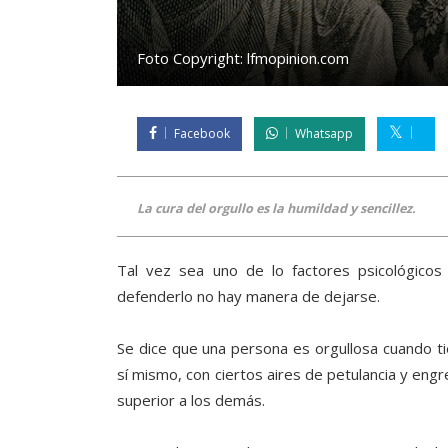
Foto Copyright:
lfmopinion.com
Facebook
Whatsapp
La cura del orgullo es la humildad y sencillez.
Tal vez sea uno de lo factores psicológico
defenderlo no hay manera de dejarse.
Se dice que una persona es orgullosa cuando t
sí mismo, con ciertos aires de petulancia y engr
superior a los demás.