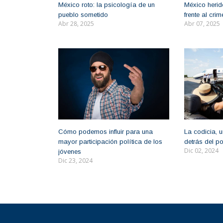
México roto: la psicología de un
México herido
pueblo sometido
frente al cr
Abr 28, 2025
Abr 07, 2025
Cómo podemos influir para una
La codicia, 
mayor participación política de los
detrás del p
Dic 02, 2024
jóvenes
Dic 23, 2024