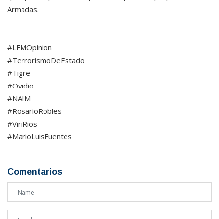
Armadas.
#LFMOpinion
#TerrorismoDeEstado
#Tigre
#Ovidio
#NAIM
#RosarioRobles
#ViriRios
#MarioLuisFuentes
Comentarios