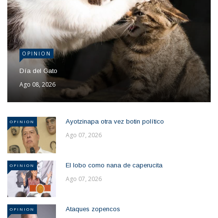
OPINION
Día del Gato
Ago 08, 2026
Ayotzinapa otra vez botin político
OPINION
Ago 07, 2026
El lobo como nana de caperucita
OPINION
Ago 07, 2026
Ataques zopencos
OPINION