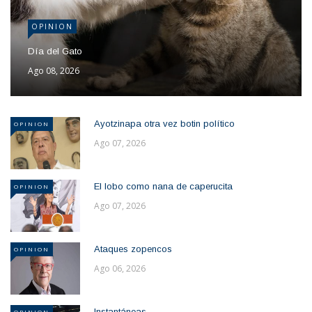
OPINION
Día del Gato
Ago 08, 2026
Ayotzinapa otra vez botin político
OPINION
Ago 07, 2026
El lobo como nana de caperucita
OPINION
Ago 07, 2026
Ataques zopencos
OPINION
Ago 06, 2026
Instantáneas
OPINION