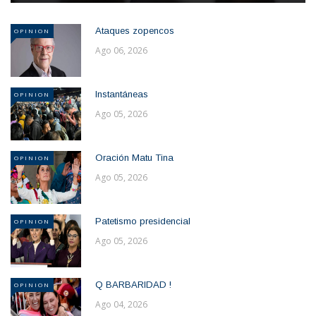
Ataques zopencos
OPINION
Ago 06, 2026
Instantáneas
OPINION
Ago 05, 2026
Oración Matu Tina
OPINION
Ago 05, 2026
Patetismo presidencial
OPINION
Ago 05, 2026
Q BARBARIDAD !
OPINION
Ago 04, 2026