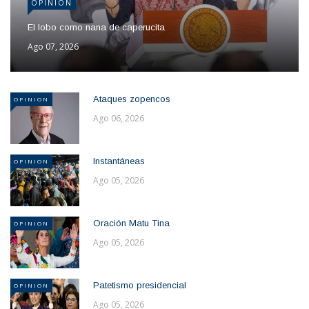
OPINION
El lobo como nana de caperucita
Ago 07, 2026
Ataques zopencos
OPINION
Ago 06, 2026
Instantáneas
OPINION
Ago 05, 2026
Oración Matu Tina
OPINION
Ago 05, 2026
Patetismo presidencial
OPINION
Ago 05, 2026