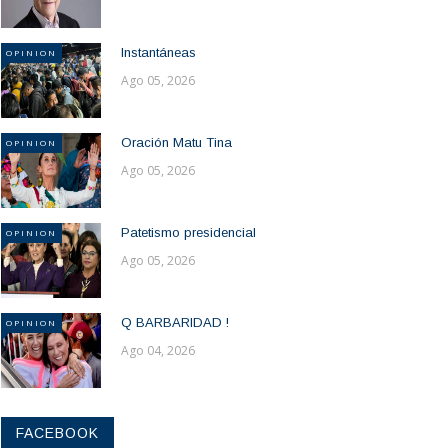
Instantáneas
OPINION
Ago 05, 2026
Oración Matu Tina
OPINION
Ago 05, 2026
Patetismo presidencial
OPINION
Ago 05, 2026
Q BARBARIDAD !
OPINION
Ago 04, 2026
FACEBOOK