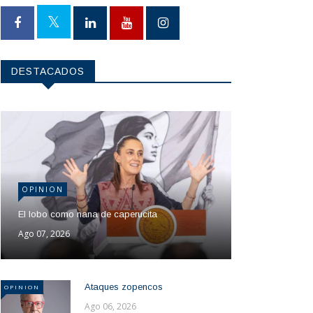
DESTACADOS
OPINION
El lobo como nana de caperucita
Ago 07, 2026
Ataques zopencos
OPINION
Ago 06, 2026