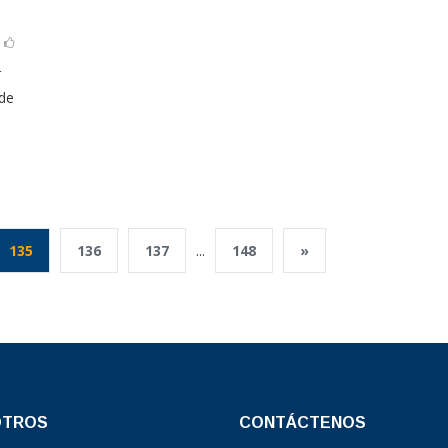
r
 de
135
136
137
...
148
»
OTROS
CONTÁCTENOS