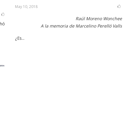
May 10, 2018
Raúl Moreno Wonchee
chó
A la memoria de Marcelino Perelló Valls
l
¿Es...