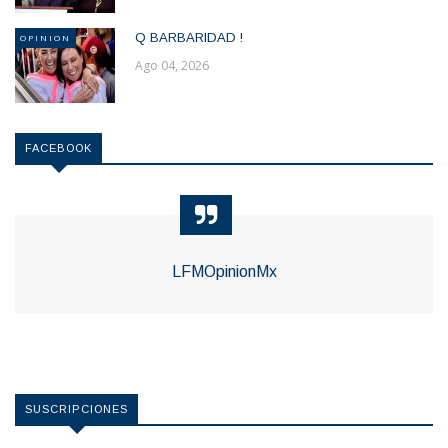
Q BARBARIDAD !
OPINION
Ago 04, 2026
FACEBOOK
LFMOpinionMx
SUSCRIPCIONES