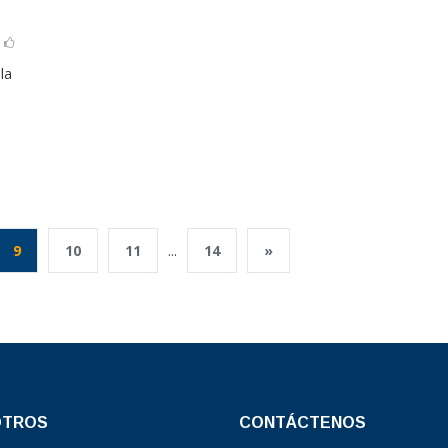
la
9
10
11
...
14
»
OTROS
CONTÁCTENOS