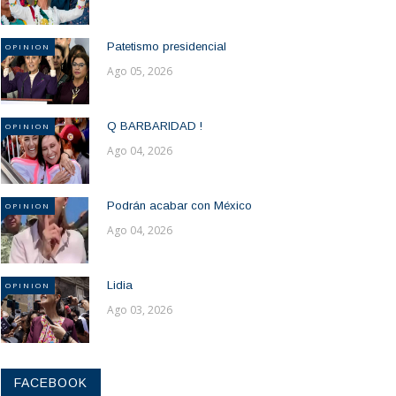
Patetismo presidencial
OPINION
Ago 05, 2026
Q BARBARIDAD !
OPINION
Ago 04, 2026
Podrán acabar con México
OPINION
Ago 04, 2026
Lidia
OPINION
Ago 03, 2026
FACEBOOK