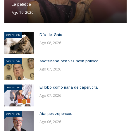
La patética
Ago 10, 2026
Día del Gato
OPINION
Ago 08, 2026
Ayotzinapa otra vez botin político
OPINION
Ago 07, 2026
El lobo como nana de caperucita
OPINION
Ago 07, 2026
Ataques zopencos
OPINION
Ago 06, 2026