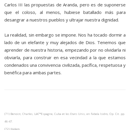
Carlos III las propuestas de Aranda, pero es de suponerse
que el coloso, al menos, hubiese batallado más para
desangrar a nuestros pueblos y ultrajar nuestra dignidad.
La realidad, sin embargo se impone. Nos ha tocado dormir a
lado de un elefante y muy alejados de Dios. Tenemos que
aprender de nuestra historia, empezando por no olvidarla ni
obviarla, para construir en esa vecindad a la que estamos
condenados una convivencia civilizada, pacífica, respetuosa y
benéfica para ambas partes.
(71) Benoist, Charles, Lâ€™Espagne, Cuba et les Etats Unis, en Fabela Isidro, Op. Cit. pp.
46-47.
(72) Ibidem.