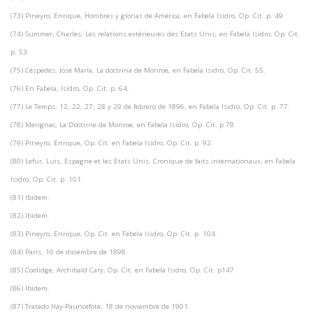
(73) Pineyro, Enrique, Hombres y glorias de América, en Fabela Isidro, Op. Cit. p. 49.
(74) Summer, Charles, Les relations extérieures des Etats Unis, en Fabela Isidro, Op. Cit.
p. 53.
(75) Céspedes, José María, La doctrina de Monroe, en Fabela Isidro, Op. Cit. 55.
(76) En Fabela, Isidro, Op. Cit. p. 64.
(77) Le Temps, 12, 22, 27, 28 y 29 de febrero de 1896, en Fabela Isidro, Op. Cit. p. 77.
(78) Merignac, La Doctrine de Monroe, en Fabela Isidro, Op. Cit. p 78.
(79) Pineyro, Enrique, Op. Cit. en Fabela Isidro, Op. Cit. p. 92.
(80) Lefur, Luis, Espagne et les Etats Unis. Cronique de faits internationaux, en Fabela
Isidro, Op. Cit. p. 101.
(81) Ibidem.
(82) Ibidem.
(83) Pineyro, Enrique, Op. Cit. en Fabela Isidro, Op. Cit. p. 104.
(84) París, 10 de diciembre de 1898.
(85) Coolidge, Archibald Cary, Op. Cit. en Fabela Isidro, Op. Cit. p147.
(86) Ibidem.
(87) Tratado Hay-Pauncefote, 18 de noviembre de 1901.