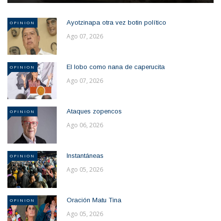
Ayotzinapa otra vez botin político
OPINION
Ago 07, 2026
El lobo como nana de caperucita
OPINION
Ago 07, 2026
Ataques zopencos
OPINION
Ago 06, 2026
Instantáneas
OPINION
Ago 05, 2026
Oración Matu Tina
OPINION
Ago 05, 2026