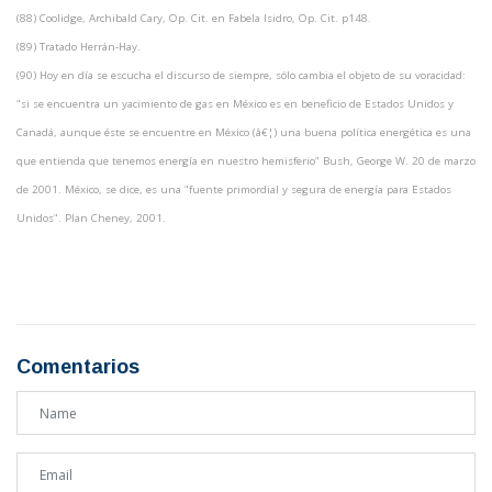
(88) Coolidge, Archibald Cary, Op. Cit. en Fabela Isidro, Op. Cit. p148.
(89) Tratado Herrán-Hay.
(90) Hoy en día se escucha el discurso de siempre, sólo cambia el objeto de su voracidad:
"si se encuentra un yacimiento de gas en México es en beneficio de Estados Unidos y
Canadá, aunque éste se encuentre en México (â€¦) una buena política energética es una
que entienda que tenemos energía en nuestro hemisferio" Bush, George W. 20 de marzo
de 2001. México, se dice, es una "fuente primordial y segura de energía para Estados
Unidos". Plan Cheney, 2001.
Comentarios