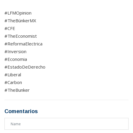
#LFMOpinion
#TheBúnkerMX
#CFE
#TheEconomist
#ReformaElectrica
#Inversion
#Economia
#EstadoDeDerecho
#Liberal
#Carbon
#TheBunker
Comentarios