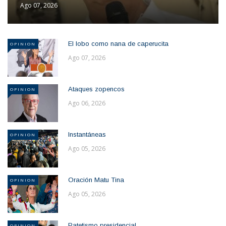
Ago 07, 2026
El lobo como nana de caperucita
OPINION
Ago 07, 2026
Ataques zopencos
OPINION
Ago 06, 2026
Instantáneas
OPINION
Ago 05, 2026
Oración Matu Tina
OPINION
Ago 05, 2026
Patetismo presidencial
OPINION