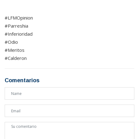
#LFMOpinion
#Parreshia
#Inferioridad
#Odio
#Meritos
#Calderon
Comentarios