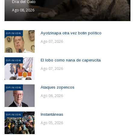
Día del Gato
Ago 08, 2026
Ayotzinapa otra vez botin político
OPINION
Ago 07, 2026
El lobo como nana de caperucita
OPINION
Ago 07, 2026
Ataques zopencos
OPINION
Ago 06, 2026
Instantáneas
OPINION
Ago 05, 2026