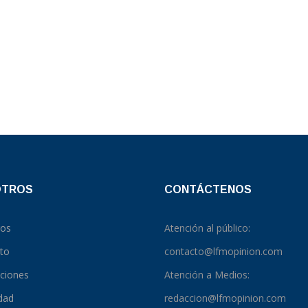
OTROS
CONTÁCTENOS
ros
Atención al público:
to
contacto@lfmopinion.com
pciones
Atención a Medios:
idad
redaccion@lfmopinion.com