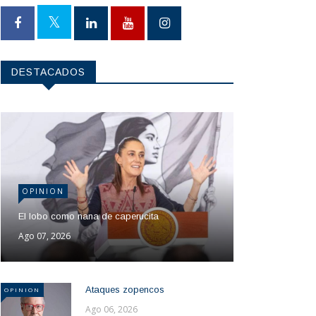
DESTACADOS
OPINION
El lobo como nana de caperucita
Ago 07, 2026
Ataques zopencos
OPINION
Ago 06, 2026