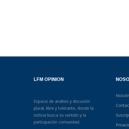
LFM OPINION
NOS
Nosot
Espacio de análisis y discusión
Contac
plural, libre y tolerante, donde la
noticia busca su sentido y la
Suscri
participación comunidad.
Privac