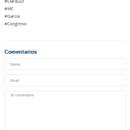
#ClaraLuz
#MC
#Garcia
#Congreso
Comentarios