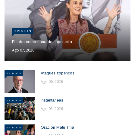
OPINION
El lobo como nana de caperucita
Ago 07, 2026
Ataques zopencos
OPINION
Ago 06, 2026
Instantáneas
OPINION
Ago 05, 2026
Oración Matu Tina
OPINION