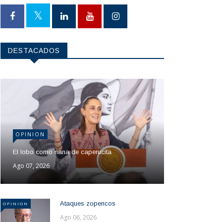
DESTACADOS
OPINION
El lobo como nana de caperucita
Ago 07, 2026
Ataques zopencos
OPINION
Ago 06, 2026