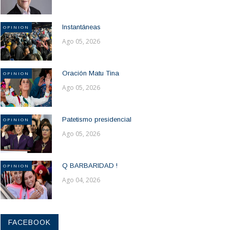
Instantáneas
OPINION
Ago 05, 2026
Oración Matu Tina
OPINION
Ago 05, 2026
Patetismo presidencial
OPINION
Ago 05, 2026
Q BARBARIDAD !
OPINION
Ago 04, 2026
FACEBOOK