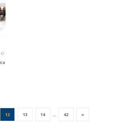
ica
12
13
14
...
42
»