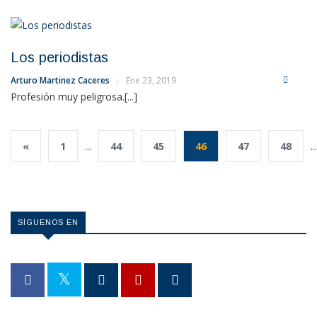
Los periodistas
Arturo Martinez Caceres
Ene 23, 2019
Profesión muy peligrosa.[...]
«
1
...
44
45
46
47
48
...
SÍGUENOS EN