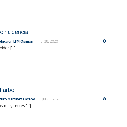
oincidencia
dacción LFM Opinión
Jul 28, 2020
vidos.[...]
l árbol
turo Martinez Caceres
Jul 23, 2020
s mil y un tés.[...]