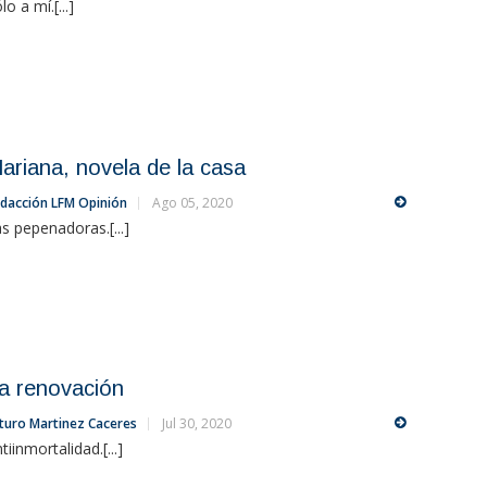
lo a mí.[...]
ariana, novela de la casa
dacción LFM Opinión
Ago 05, 2020
s pepenadoras.[...]
a renovación
turo Martinez Caceres
Jul 30, 2020
tiinmortalidad.[...]