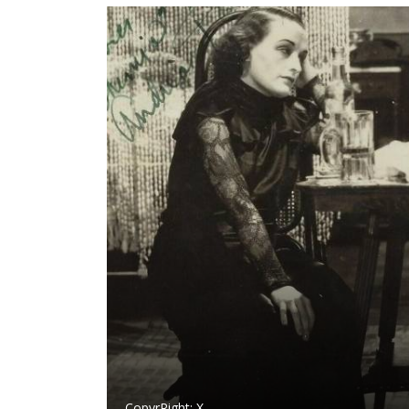
CopyrRight:
X