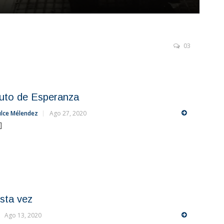
03
uto de Esperanza
lce Mélendez
Ago 27, 2020
.]
sta vez
Ago 13, 2020