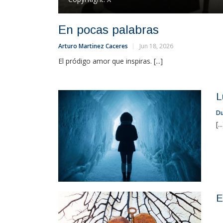
En pocas palabras
Arturo Martinez Caceres
Jun 18, 2026
El pródigo amor que inspiras. [...]
L
Du
[..
E