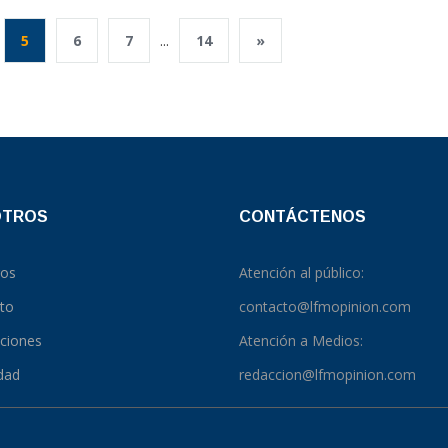
5
6
7
...
14
»
OTROS
CONTÁCTENOS
ros
Atención al público:
to
contacto@lfmopinion.com
pciones
Atención a Medios:
idad
redaccion@lfmopinion.com