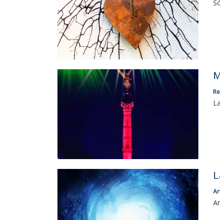
Só
M
Re
La
L
Ar
An