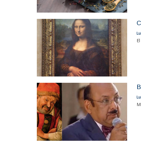
C
Lu
El
B
Lu
Mi