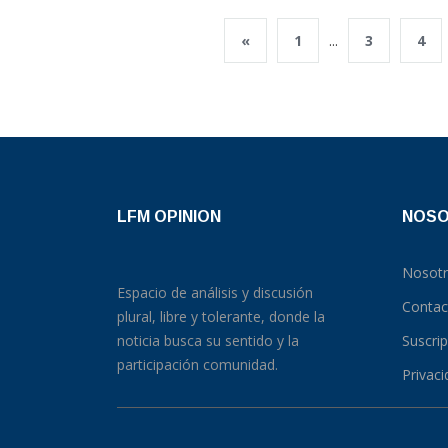
«
1
...
3
4
LFM OPINION
NOS
Nosot
Espacio de análisis y discusión
Contac
plural, libre y tolerante, donde la
noticia busca su sentido y la
Suscri
participación comunidad.
Privac