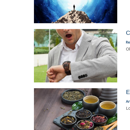
C
Re
Ol
E
Ar
Lo