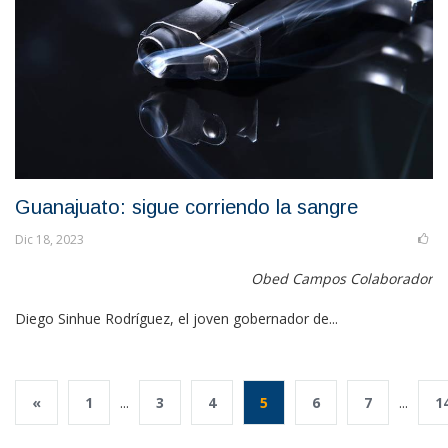
Guanajuato: sigue corriendo la sangre
Dic 18, 2023
Obed Campos Colaborador
Diego Sinhue Rodríguez, el joven gobernador de...
«
1
...
3
4
5
6
7
...
1