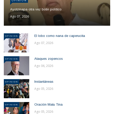
OPINION
Ayotzinapa otra vez botin político
Ago 07, 2026
El lobo como nana de caperucita
OPINION
Ago 07, 2026
Ataques zopencos
OPINION
Ago 06, 2026
Instantáneas
OPINION
Ago 05, 2026
Oración Matu Tina
OPINION
Ago 05, 2026