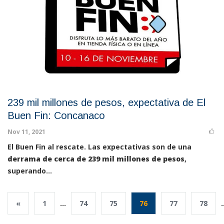
239 mil millones de pesos, expectativa de El
Buen Fin: Concanaco
Nov 11, 2021
El Buen Fin al rescate. Las expectativas son de una
derrama de cerca de 239 mil millones de pesos
,
superando...
«
1
...
74
75
76
77
78
.