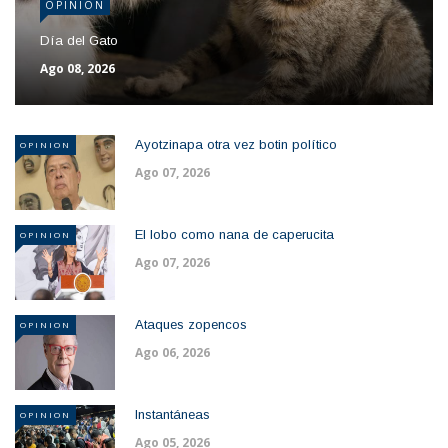
OPINION
Día del Gato
Ago 08, 2026
Ayotzinapa otra vez botin político
OPINION
Ago 07, 2026
El lobo como nana de caperucita
OPINION
Ago 07, 2026
Ataques zopencos
OPINION
Ago 06, 2026
Instantáneas
OPINION
Ago 05, 2026