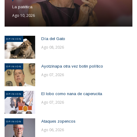
La patética
Ago 10, 2026
Día del Gato
OPINION
Ago 08, 2026
Ayotzinapa otra vez botin político
OPINION
Ago 07, 2026
El lobo como nana de caperucita
OPINION
Ago 07, 2026
Ataques zopencos
OPINION
Ago 06, 2026