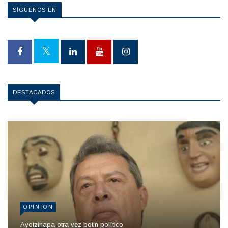
SÍGUENOS EN
DESTACADOS
OPINION
Ayotzinapa otra vez botin político