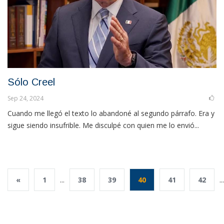
Sólo Creel
Sep 24, 2024
Cuando me llegó el texto lo abandoné al segundo párrafo. Era y
sigue siendo insufrible. Me disculpé con quien me lo envió...
«
1
...
38
39
40
41
42
...