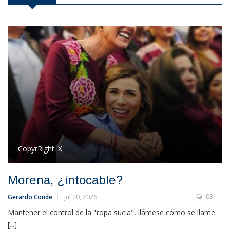
CopyrRight:
X
Morena, ¿intocable?
03
Gerardo Conde
Jul 20, 2026
Mantener el control de la "ropa sucia", llámese cómo se llame.
[...]