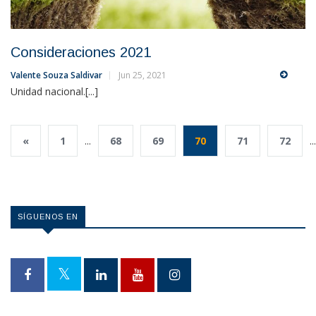
Consideraciones 2021
Valente Souza Saldivar
Jun 25, 2021
Unidad nacional.[...]
«
1
...
68
69
70
71
72
...
SÍGUENOS EN