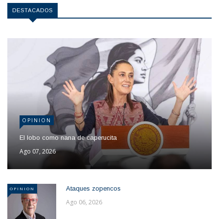
DESTACADOS
OPINION
El lobo como nana de caperucita
Ago 07, 2026
Ataques zopencos
OPINION
Ago 06, 2026