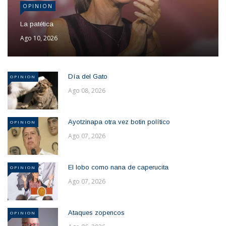
OPINION
La patética
Ago 10, 2026
Día del Gato
OPINION
Ago 08, 2026
Ayotzinapa otra vez botin político
OPINION
Ago 07, 2026
El lobo como nana de caperucita
OPINION
Ago 07, 2026
Ataques zopencos
OPINION