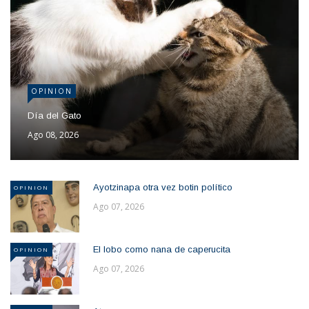
OPINION
Día del Gato
Ago 08, 2026
Ayotzinapa otra vez botin político
OPINION
Ago 07, 2026
El lobo como nana de caperucita
OPINION
Ago 07, 2026