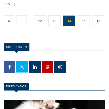
país.[...]
«
1
...
12
13
14
15
16
...
SÍGUENOS EN
DESTACADOS