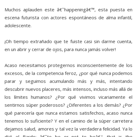
Muchos aplauden este â€˜happeningâ€™, esta puesta en
escena futurista con actores espontáneos de alma infantil,
adolescente.
¡Oh tiempo extrañado que te fuiste casi sin darme cuenta,
en un abrir y cerrar de ojos, para nunca jamás volver!
Acaso necesitamos protegernos inconscientemente de los
excesos, de la competencia feroz, ¿por qué nunca podemos
parar y seguimos acumulando más y más, intentando
descubrir nuevos placeres, más intensos, incluso más allá de
los límites humanos? ¿Por qué vivimos vicariamente el
sentirnos súper poderosos? ¿Diferentes a los demás? ¿Por
qué parecería que nunca estamos satisfechos, acaso nunca
tenemos lo suficiente? Y en el camino de la súper carretera
dejamos salud, amores y tal vez la verdadera felicidad. Ya lo
dijó el Bardo: â€˜to be or not to beâ€¦ that is the