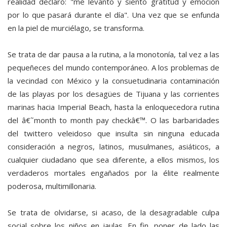
realidad declaró: "me levanto y siento gratitud y emoción
por lo que pasará durante el día". Una vez que se enfunda
en la piel de murciélago, se transforma.
Se trata de dar pausa a la rutina, a la monotonía, tal vez a las
pequeñeces del mundo contemporáneo. A los problemas de
la vecindad con México y la consuetudinaria contaminación
de las playas por los desagües de Tijuana y las corrientes
marinas hacia Imperial Beach, hasta la enloquecedora rutina
del â€˜month to month pay checkâ€™. O las barbaridades
del twittero veleidoso que insulta sin ninguna educada
consideración a negros, latinos, musulmanes, asiáticos, a
cualquier ciudadano que sea diferente, a ellos mismos, los
verdaderos mortales engañados por la élite realmente
poderosa, multimillonaria.
Se trata de olvidarse, si acaso, de la desagradable culpa
social sobre los niños en jaulas. En fin, poner de lado las