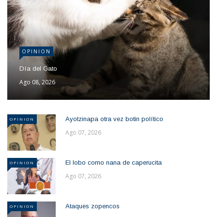
OPINION
Día del Gato
Ago 08, 2026
Ayotzinapa otra vez botin político
OPINION
Ago 07, 2026
El lobo como nana de caperucita
OPINION
Ago 07, 2026
Ataques zopencos
OPINION