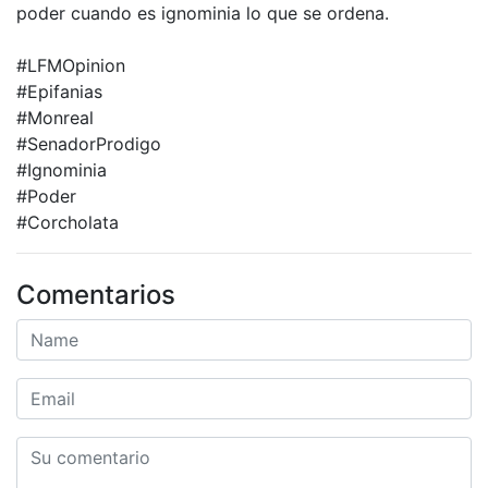
poder cuando es ignominia lo que se ordena.
#LFMOpinion
#Epifanias
#Monreal
#SenadorProdigo
#Ignominia
#Poder
#Corcholata
Comentarios