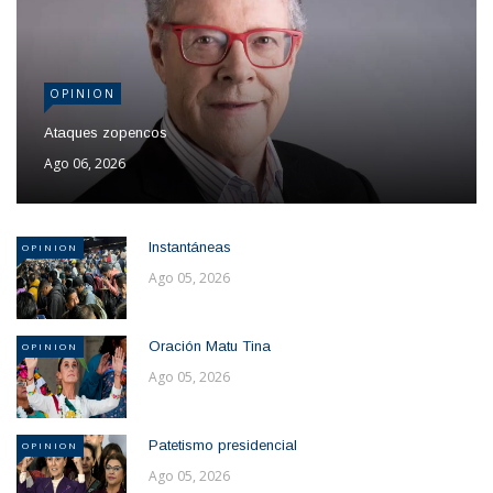
OPINION
Ataques zopencos
Ago 06, 2026
Instantáneas
OPINION
Ago 05, 2026
Oración Matu Tina
OPINION
Ago 05, 2026
Patetismo presidencial
OPINION
Ago 05, 2026