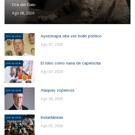
Día del Gato
Ago 08, 2026
Ayotzinapa otra vez botin político
OPINION
Ago 07, 2026
El lobo como nana de caperucita
OPINION
Ago 07, 2026
Ataques zopencos
OPINION
Ago 06, 2026
Instantáneas
OPINION
Ago 05, 2026