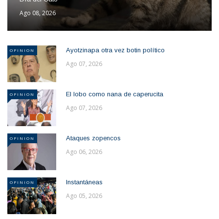
Ago 08, 2026
Ayotzinapa otra vez botin político
OPINION
Ago 07, 2026
El lobo como nana de caperucita
OPINION
Ago 07, 2026
Ataques zopencos
OPINION
Ago 06, 2026
Instantáneas
OPINION
Ago 05, 2026