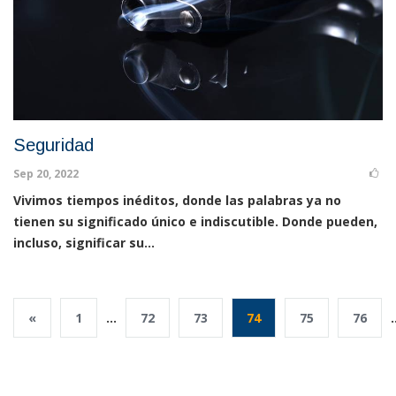
Seguridad
Sep 20, 2022
Vivimos tiempos inéditos, donde las palabras ya no
tienen su significado único e indiscutible. Donde pueden,
incluso, significar su...
«
1
...
72
73
74
75
76
.