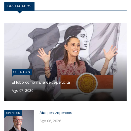
DESTACADOS
OPINION
El lobo como nana de caperucita
Ago 07, 2026
Ataques zopencos
OPINION
Ago 06, 2026