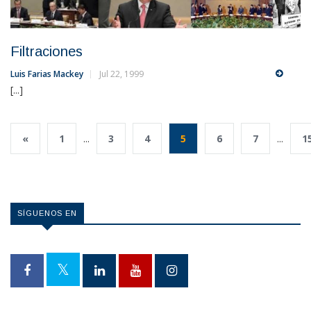
Filtraciones
Luis Farias Mackey
Jul 22, 1999
[...]
«
1
...
3
4
5
6
7
...
1
SÍGUENOS EN