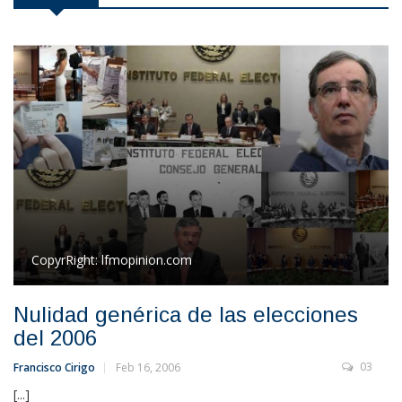
CopyrRight:
lfmopinion.com
Nulidad genérica de las elecciones
del 2006
03
Francisco Cirigo
Feb 16, 2006
[...]