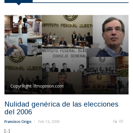
CopyrRight:
lfmopinion.com
Nulidad genérica de las elecciones
del 2006
03
Francisco Cirigo
Feb 16, 2006
[...]