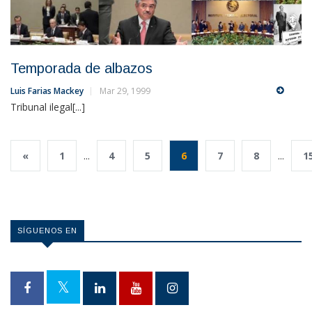
Temporada de albazos
Luis Farias Mackey
Mar 29, 1999
Tribunal ilegal[...]
«
1
...
4
5
6
7
8
...
1
SÍGUENOS EN