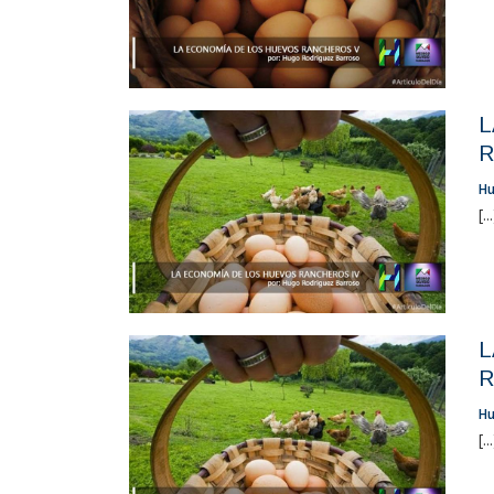
L
R
Hu
[..
L
R
Hu
[..