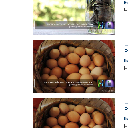
Hu
[..
L
R
Hu
[..
L
R
Hu
[..