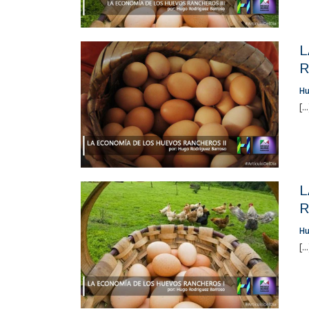
L
R
Hu
[..
L
R
Hu
[..