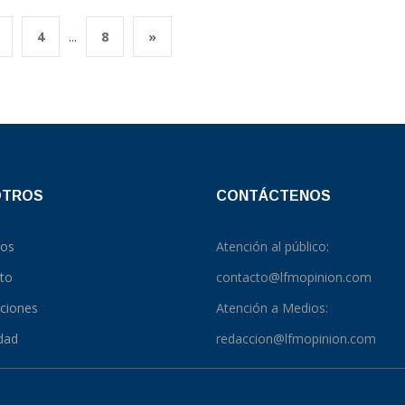
4
...
8
»
OTROS
CONTÁCTENOS
ros
Atención al público:
to
contacto@lfmopinion.com
pciones
Atención a Medios:
idad
redaccion@lfmopinion.com