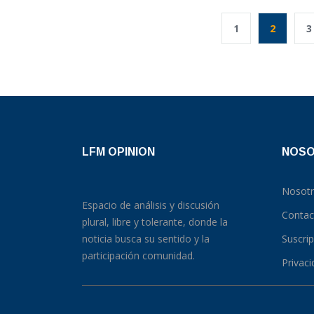
1
2
3
LFM OPINION
NOS
Nosot
Espacio de análisis y discusión
Contac
plural, libre y tolerante, donde la
noticia busca su sentido y la
Suscri
participación comunidad.
Privac