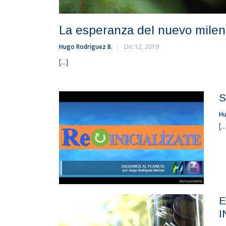
La esperanza del nuevo milen
Hugo Rodriguez B.
Dic 12, 2019
[...]
S
Hu
[..
E
I