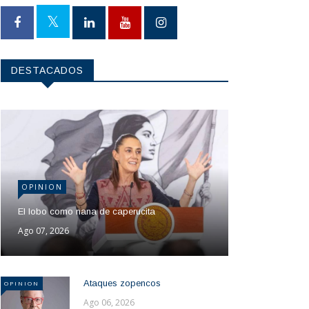
DESTACADOS
OPINION
El lobo como nana de caperucita
Ago 07, 2026
Ataques zopencos
OPINION
Ago 06, 2026