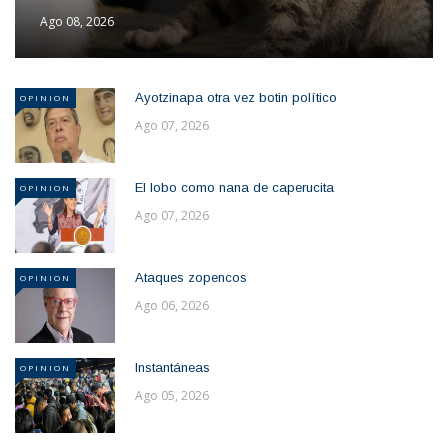
Ago 08, 2026
Ayotzinapa otra vez botin político
OPINION
Ago 07, 2026
El lobo como nana de caperucita
OPINION
Ago 07, 2026
Ataques zopencos
OPINION
Ago 06, 2026
Instantáneas
OPINION
Ago 05, 2026