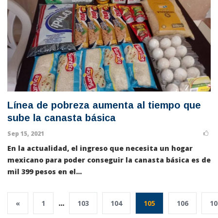
Línea de pobreza aumenta al tiempo que
sube la canasta básica
Sep 15, 2021
En la actualidad, el ingreso que necesita un hogar
mexicano para poder conseguir
la canasta básica es de
mil 399 pesos en el...
«
1
...
103
104
105
106
10