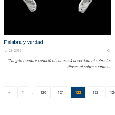
Palabra y verdad
Jun 28, 2019
"Ningún hombre conoció ni conocerá la verdad, ni sobre los
dioses ni sobre cuantas...
«
1
...
120
121
122
123
12