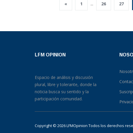
«
1
...
26
27
LFM OPINION
NOS
Nosot
Espacio de análisis y discusión
Contac
plural, libre y tolerante, donde la
noticia busca su sentido y la
Suscri
participación comunidad.
Privac
Copyright © 2026 LFMOpinion Todos los derechos re