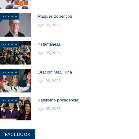
Ataques zopencos
OPINION
Ago 06, 2026
Instantáneas
OPINION
Ago 05, 2026
Oración Matu Tina
OPINION
Ago 05, 2026
Patetismo presidencial
OPINION
Ago 05, 2026
FACEBOOK