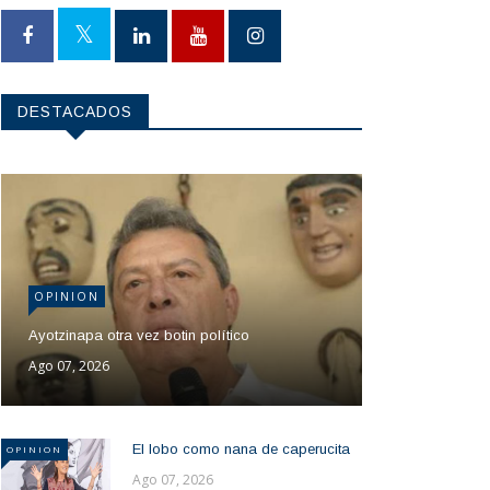
DESTACADOS
OPINION
Ayotzinapa otra vez botin político
Ago 07, 2026
El lobo como nana de caperucita
OPINION
Ago 07, 2026