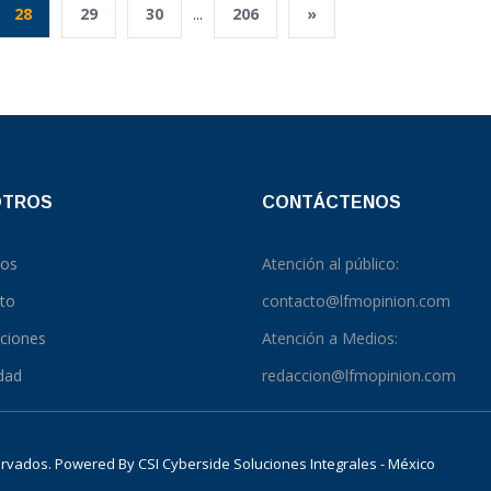
28
29
30
...
206
»
OTROS
CONTÁCTENOS
ros
Atención al público:
to
contacto@lfmopinion.com
pciones
Atención a Medios:
idad
redaccion@lfmopinion.com
servados. Powered By
CSI Cyberside Soluciones Integrales - México