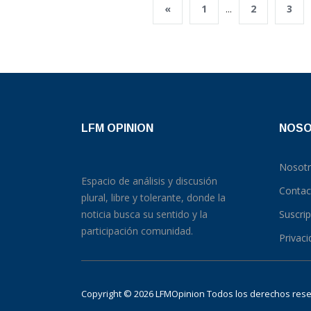
«
1
...
2
3
LFM OPINION
NOS
Nosot
Espacio de análisis y discusión
Contac
plural, libre y tolerante, donde la
noticia busca su sentido y la
Suscri
participación comunidad.
Privac
Copyright © 2026 LFMOpinion Todos los derechos re