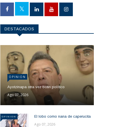
DESTACADOS
OPINION
Ayotzinapa otra vez botin político
Ago 07, 2026
El lobo como nana de caperucita
OPINION
Ago 07, 2026