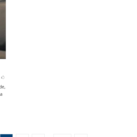
de,
ca