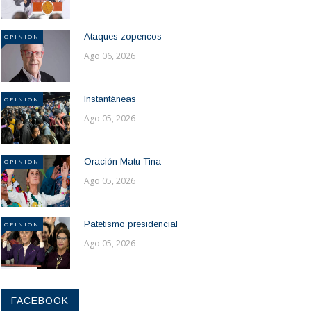
Ataques zopencos
OPINION
Ago 06, 2026
Instantáneas
OPINION
Ago 05, 2026
Oración Matu Tina
OPINION
Ago 05, 2026
Patetismo presidencial
OPINION
Ago 05, 2026
FACEBOOK