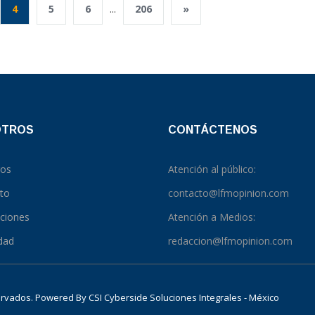
4
5
6
...
206
»
OTROS
CONTÁCTENOS
ros
Atención al público:
to
contacto@lfmopinion.com
pciones
Atención a Medios:
idad
redaccion@lfmopinion.com
servados. Powered By
CSI Cyberside Soluciones Integrales - México